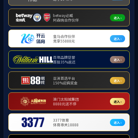
学院首页
>
本科生教育
本科生教育
2003网站太阳集团申请转
2003网站太阳集团 2026
教学管理
2003网站太阳集团成功举办
人才培养
2025年秋期重庆三峡学院
师德师风
重庆三峡学院“数字农业场景
重庆三峡学院 关于组织20