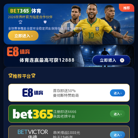
******
中国·2003网站太阳集团(股份)有限公司-Official Platform
学校首页
学院概况
教师风采
党建工作