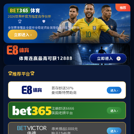
******
中国·2003网站太阳集团(股份)有限公司-Official Platform
学校首页
学院概况
教师风采
党建工作