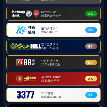
学院首页
>
生工动态
我院举办国家自
作者： 时
为进一步提升我院教师国家自然科学基金项目申
学沈祥陵教授来院开展基金申报经验交流。
培训会上，沈教授结合多年参与国家基金项目
趋势、不同类型项目的申报特点，并重点解析了基