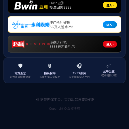
活动第一阶段为专题学习。况雨同志首先围绕
精神，学习了关于发展质量、现代化经济体系建设