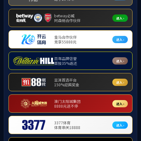
学院首页
>
党建工作
我院学生第二党支部开展1
作者： 时
为深入学习贯彻习近平新时代中国特色社会主
育，12月25日下午，我院学生第二党支部在明辨1-
党员、预备党员、发展对象和入党积极分子共计2