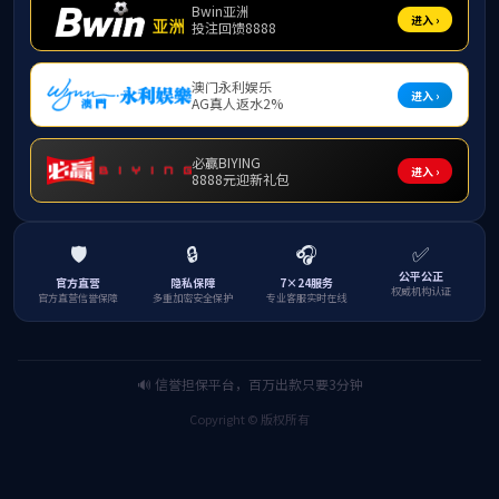
沿、面向经济主战场、面向国家重大需求、面向人
在交流互动环节，沈祥陵教授对我院刘彩虹老
问题提炼、研究基础呈现等内容给出了针对性建议
此次培训内容务实、指导性强，为我院教师即
动了学院科研能力与项目申报水平的提升。