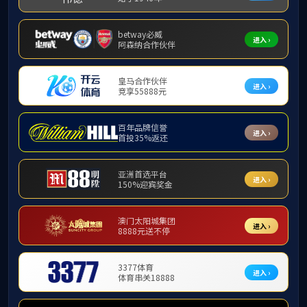
学院首页
>
学生工作
我院召开“学雷锋
作者： 时
2026年3月7日，我院组织全体本科生召开返校后首次
承雷锋精神，筑牢校园安全防线，为同学们顺利开启新学期
会议以学雷锋精神为切入点，辅导员带领同学们重温雷