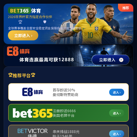
******
中国·2003网站太阳集团(股份)有限公司-Official Platform
学校首页
学院概况
教师风采
党建工作