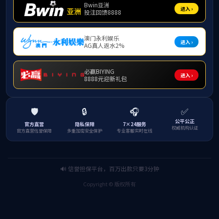
基本信息
华晖晖，女，重庆三峡学院讲师
2017.9-2024.7中国农业大学 农学博士
2015.8-2016.5 Texas A&M University访问学习
2013.9-2017.6福建农林大学 农学学士
研究方向
主要从事真菌病毒相关研究
电子邮箱：huahuihui202208@163.com
上一篇：
杨露晴
下一篇：
祁俊生
版权所有:中国·2003网站太阳集团(股份)有限公司-Officia